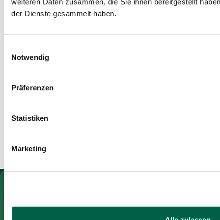
weiteren Daten zusammen, die Sie ihnen bereitgestellt habe
der Dienste gesammelt haben.
Ihre Mail Adresse
Mail-Adresse eingeben
Einwilligungsauswahl
Notwendig
Weitere Angaben
Für den Newsletter anmelden
Anrede
Präferenzen
Vorname
Statistiken
Marketing
Name
Ich akzeptiere die
Zur Gesundheitswelt Zollikerberg
Datenschutzbestimmungen
Alle zulassen