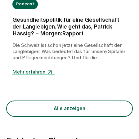
Podcast
Gesundheitspolitik für eine Gesellschaft
der Langlebigen. Wie geht das, Patrick
Hässig? – Morgen:Rapport
Die Schweiz ist schon jetzt eine Gesellschaft der
Langlebigen. Was bedeutet das für unsere Spitäler
und Pflegeeinrichtungen? Und für die
Gesundheitspolitik, die heute entscheiden muss,
was es morgen braucht, damit die
Mehr erfahren
Gesundheitsversorgung den Bedürfnissen gerecht
wird? Patrick Hässig, Nationalrat (GLP Zürich),
Pflegefachmann und Gesundheitspolitiker,
erläutert die Prioritäten.
Alle anzeigen