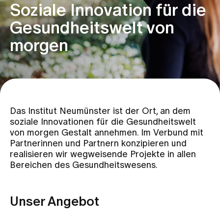
Soziale Innovation für die
Gesundheitswelt von
Veranstaltungen
morgen
Medien
Über uns
Das Institut Neumünster ist der Ort, an dem
soziale Innovationen für die Gesundheitswelt
Jobs & Karriere
von morgen Gestalt annehmen. Im Verbund mit
Partnerinnen und Partnern konzipieren und
realisieren wir wegweisende Projekte in allen
Kontakt
Bereichen des Gesundheitswesens.
Aktuelles & News
Veranstaltungen
Unser Angebot