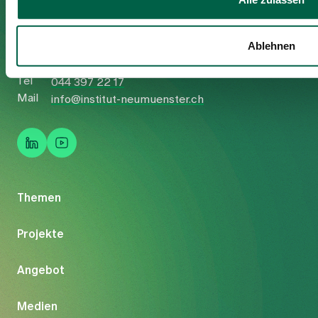
Institut Neumünster
Neuweg 16
Ablehnen
8125 Zollikerberg
Tel
044 397 22 17
Mail
info@institut-neumuenster.ch
Themen
Projekte
Angebot
Medien