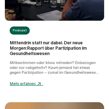
Podcast
Mittendrin statt nur dabei. Der neue
Morgen:Rapport über Partizipation im
Gesundheitswesen
Mitbestimmen oder bloss mitreden? Einbezogen
oder nur «abgeholt»? Kaum jemand hat etwas
gegen Partizipation – zumal im Gesundheitswesen,
wo die Patient:innen bekanntlich im Mittelpunkt
stehen. Und dennoch fällt es oftmals schwer, dem
Mehr erfahren
Anspruch nach Teilhabe wirklich gerecht zu
werden. Weshalb ist das so? Welche Ansätze für
echte Partizipation gibt es und was umfasst diese?
Und welche Erfolgsmodelle aus dem Ausland
könnten die Schweiz inspirieren, damit auch bei