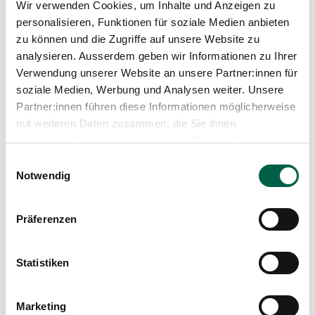
Wir verwenden Cookies, um Inhalte und Anzeigen zu
personalisieren, Funktionen für soziale Medien anbieten
Ihr Ansprechpartner
zu können und die Zugriffe auf unsere Website zu
analysieren. Ausserdem geben wir Informationen zu Ihrer
Verwendung unserer Website an unsere Partner:innen für
soziale Medien, Werbung und Analysen weiter. Unsere
Partner:innen führen diese Informationen möglicherweise
mit weiteren Daten zusammen, die Sie ihnen
bereitgestellt haben oder die sie im Rahmen Ihrer
Nutzung der Dienste gesammelt haben.
Einwilligungsauswahl
Notwendig
Dr. Jean-Daniel Strub
Leiter Institut Neumünster
Präferenzen
044 397 30 02
Mail
Statistiken
Marketing
Profil anzeigen