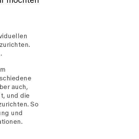
ir möchten
viduellen
urichten.
.
im
rschiedene
ber auch,
t, und die
urichten. So
uung und
ationen.