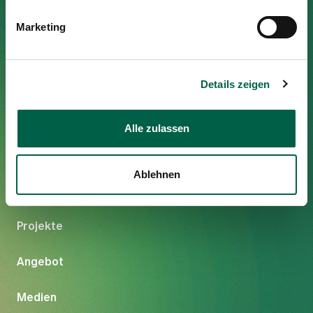
Institut Neumünster
Marketing
Neuweg 16
8125 Zollikerberg
Tel
044 397 22 17
Details zeigen
Mail
info@institut-neumuenster.ch
Alle zulassen
Ablehnen
Themen
Projekte
Angebot
Medien