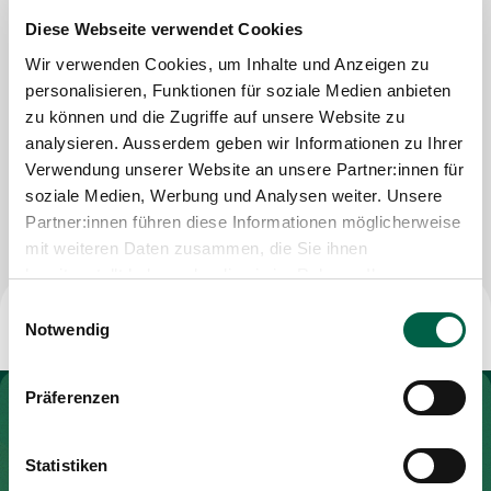
Wissenschaftliche Mitarbeiterin
Diese Webseite verwendet Cookies
Veranstaltungen
Wir verwenden Cookies, um Inhalte und Anzeigen zu
Tel
044 397 38 33
personalisieren, Funktionen für soziale Medien anbieten
Mail
ines.ehrnstorfer@institut-neumuenster.ch
zu können und die Zugriffe auf unsere Website zu
Medien
analysieren. Ausserdem geben wir Informationen zu Ihrer
Verwendung unserer Website an unsere Partner:innen für
Nachricht schreiben
soziale Medien, Werbung und Analysen weiter. Unsere
Über uns
Partner:innen führen diese Informationen möglicherweise
mit weiteren Daten zusammen, die Sie ihnen
bereitgestellt haben oder die sie im Rahmen Ihrer
Jobs & Karriere
Nutzung der Dienste gesammelt haben.
Einwilligungsauswahl
Notwendig
Kontakt
Aktuelles & News
Präferenzen
Zur Gesundheitswelt Zollikerberg
Veranstaltungen
Statistiken