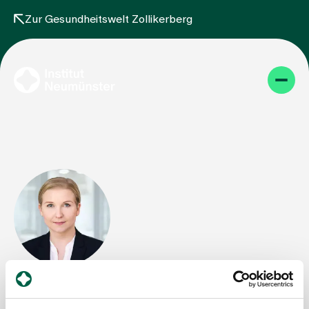
Zur Gesundheitswelt Zollikerberg
Themen
Projekte
Dr. Ines Ehrnstorfer
Angebot