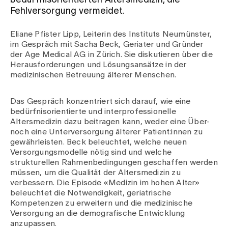
bedürfnisorientierten Altersmedizin, die
Fehlversorgung vermeidet.
Veranstaltungen
Eliane Pfister Lipp, Leiterin des Instituts Neumünster,
im Gespräch mit Sacha Beck, Geriater und Gründer
der Age Medical AG in Zürich. Sie diskutieren über die
Medien
Herausforderungen und Lösungsansätze in der
medizinischen Betreuung älterer Menschen.
Über uns
Das Gespräch konzentriert sich darauf, wie eine
bedürfnisorientierte und interprofessionelle
Altersmedizin dazu beitragen kann, weder eine Über-
noch eine Unterversorgung älterer Patient:innen zu
Jobs & Karriere
gewährleisten. Beck beleuchtet, welche neuen
Versorgungsmodelle nötig sind und welche
strukturellen Rahmenbedingungen geschaffen werden
Kontakt
müssen, um die Qualität der Altersmedizin zu
Aktuelles & News
verbessern. Die Episode «Medizin im hohen Alter»
Veranstaltungen
beleuchtet die Notwendigkeit, geriatrische
Kompetenzen zu erweitern und die medizinische
Versorgung an die demografische Entwicklung
anzupassen.