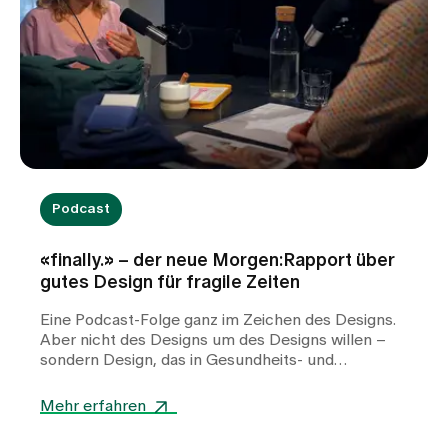
Podcast
«finally.» – der neue Morgen:Rapport über
gutes Design für fragile Zeiten
Eine Podcast-Folge ganz im Zeichen des Designs.
Aber nicht des Designs um des Designs willen –
sondern Design, das in Gesundheits- und
Pflegeeinrichtungen für Patient:innen,
pflegebedürftige Personen, Angehörige und
Mehr erfahren
Fachpersonen echten Mehrwert stiftet.