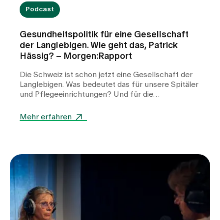
Podcast
Gesundheitspolitik für eine Gesellschaft
der Langlebigen. Wie geht das, Patrick
Hässig? – Morgen:Rapport
Die Schweiz ist schon jetzt eine Gesellschaft der
Langlebigen. Was bedeutet das für unsere Spitäler
und Pflegeeinrichtungen? Und für die
Gesundheitspolitik, die heute entscheiden muss,
was es morgen braucht, damit die
Mehr erfahren
Gesundheitsversorgung den Bedürfnissen gerecht
wird? Patrick Hässig, Nationalrat (GLP Zürich),
Pflegefachmann und Gesundheitspolitiker,
erläutert die Prioritäten.