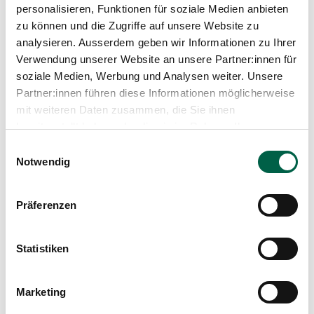
personalisieren, Funktionen für soziale Medien anbieten
zu können und die Zugriffe auf unsere Website zu
analysieren. Ausserdem geben wir Informationen zu Ihrer
Verwendung unserer Website an unsere Partner:innen für
soziale Medien, Werbung und Analysen weiter. Unsere
Partner:innen führen diese Informationen möglicherweise
mit weiteren Daten zusammen, die Sie ihnen
bereitgestellt haben oder die sie im Rahmen Ihrer
Nutzung der Dienste gesammelt haben.
Einwilligungsauswahl
Notwendig
Podcast
Präferenzen
Mittendrin statt nur dabei. Der neue
Morgen:Rapport über Partizipation im
Statistiken
Gesundheitswesen
Mitbestimmen oder bloss mitreden? Einbezogen
Marketing
oder nur «abgeholt»? Kaum jemand hat etwas